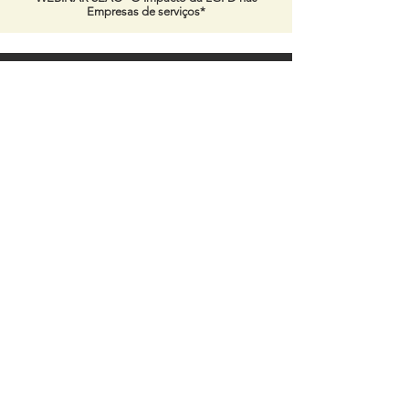
Empresas de serviços*
NOSSA EQUIPE
Nossa equipe é formada por
consultores e empresas
parceiras com notório saber nas áreas de:
Tratamento e Segurança de dados e informações
Processos e mapeamentos
Marketing digital
RH e Jurídico.
Saiba mais