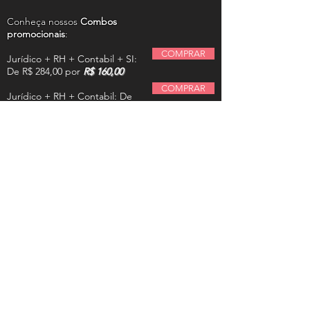
Conheça nossos
Combos
promocionais
:
COMPRAR
Jurídico + RH + Contabil + SI:
De R$ 284,00 por
R$ 160,00
COMPRAR
Jurídico + RH + Contabil: De
R$ 189,00 por
R$ 95,00
COMPRAR
Jurídico + Rh: De 119,00 por
R$ 89,00
COMPRAR
Jurídico + Contabil: De
140,00 por
R$ 99,00
COMPRAR
Rh + Contabil: De 119,00 por
R$ 89,00
ACESSE AQUI A ÁREA DO TITULAR